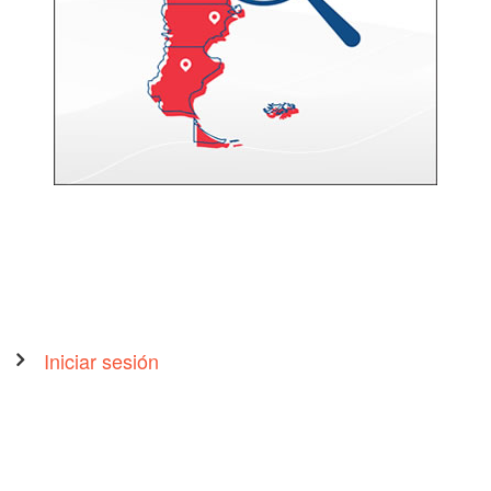
User
Iniciar sesión
account
menu