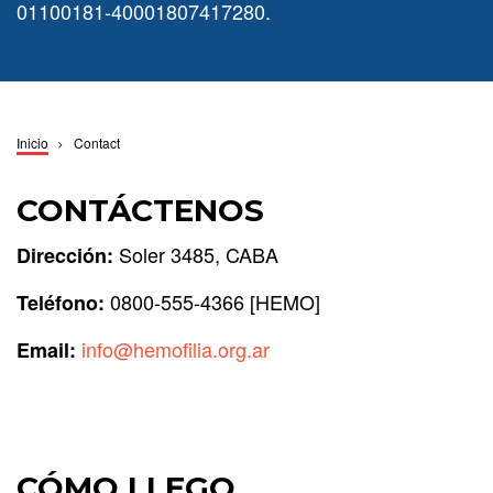
01100181-40001807417280.
Ruta
Inicio
Contact
de
navegación
CONTÁCTENOS
Soler 3485, CABA
Dirección:
0800-555-4366 [HEMO]
Teléfono:
info@hemofilia.org.ar
Email:
CÓMO LLEGO