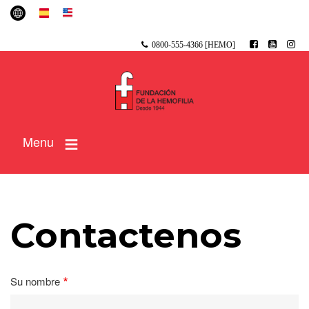
Pasar
ES
EN
al
contenido
0800-555-4366 [HEMO]
principal
Menu
Contactenos
Su nombre